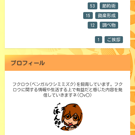
53
節約術
15
資産形成
12
調べ物
1
ご挨拶
プロフィール
フクロウ(ベンガルワシミミズク)を飼育しています。フク
ロウに関する情報や生活する上で有益だと感じた内容を発
信していきますネ(〇v〇)