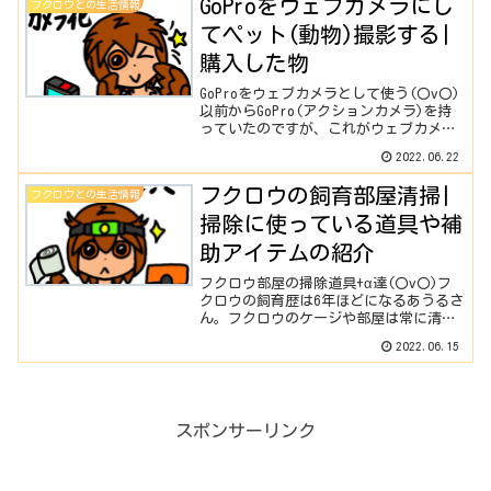
GoProをウェブカメラにし
フクロウとの生活情報
希望の...
てペット(動物)撮影する|
購入した物
GoProをウェブカメラとして使う(〇v〇)
以前からGoPro(アクションカメラ)を持
っていたのですが、これがウェブカメラ
にもなるということを知りました。普
2022.06.22
段、YouTube投稿でフクロウの動画を撮
影する際は、メインはスマホ
フクロウの飼育部屋清掃|
フクロウとの生活情報
(pixel5)...
掃除に使っている道具や補
助アイテムの紹介
フクロウ部屋の掃除道具+α達(〇v〇)フ
クロウの飼育歴は6年ほどになるあうるさ
ん。フクロウのケージや部屋は常に清潔
に保つ必要があります。フクロウはトイ
2022.06.15
レのしつけが出来ないので、自由にさせ
ればさせるほど部屋がうんちとおしっこ
まみれになっていき...
スポンサーリンク