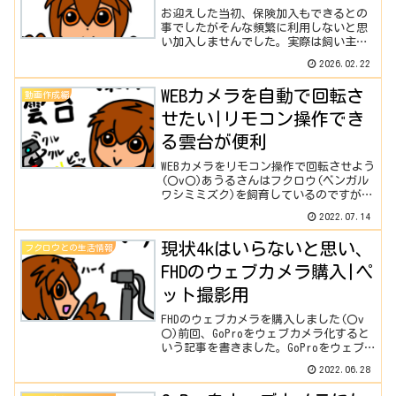
お迎えした当初、保険加入もできるとの
事でしたがそんな頻繁に利用しないと思
い加入しませんでした。実際は飼い主で
ある私は心配性なので気になったらすぐ
2026.02.22
病院に連れていくという状態でした。結
果的に加入しといても良かったかなと思
WEBカメラを自動で回転さ
動画作成編
いオススメしたいと思います。
せたい|リモコン操作でき
る雲台が便利
WEBカメラをリモコン操作で回転させよう
(〇v〇)あうるさんはフクロウ(ベンガル
ワシミミズク)を飼育しているのですが、
最近そのフクロウを撮影して、YouTube
2022.07.14
にて動画の投稿をやっています(゜゜)今
後ライブ配信に挑戦したいと思ってお
現状4kはいらないと思い、
フクロウとの生活情報
り、色々...
FHDのウェブカメラ購入|ペ
ット撮影用
FHDのウェブカメラを購入しました(〇v
〇)前回、GoProをウェブカメラ化すると
いう記事を書きました。GoProをウェブ
カメラにして使ってみた(〇v〇)アクショ
2022.06.28
ンカメラとして使用するには優秀な
GoProですが、ウェブカメラとしては、