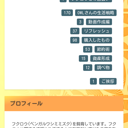
170
OWLさんの生活戦略
3
動画作成編
37
リフレッシュ
98
購入したもの
53
節約術
15
資産形成
12
調べ物
1
ご挨拶
プロフィール
フクロウ(ベンガルワシミミズク)を飼育しています。フク