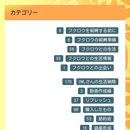
カテゴリー
8
フクロウを飼育する前に
6
フクロウの飼育準備
56
フクロウとの生活
55
フクロウとの生活情報
1
フクロウとの出会い
170
OWLさんの生活戦略
3
動画作成編
37
リフレッシュ
98
購入したもの
53
節約術
15
資産形成