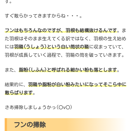
す。
すぐ散らかってきますからね・・・。
フンはもちろんなのですが、羽根も結構抜けるんです
。ま
た羽根はそのまま生えてくる訳ではなく、羽根の生え始め
には
羽鞘(うしょう)という白い筒状の鞘
に収まっていて、
羽根が成長していく過程で、羽鞘の筒を破っていきます。
また、
脂粉(しふん
)
と呼ばれる細かい粉も落とします
。
結果的に、
羽鞘や
脂粉
が
白い粉みたいになってそこら中に
散らばります
。
さあ掃除しましょうかっ(〇v〇)
フンの掃除