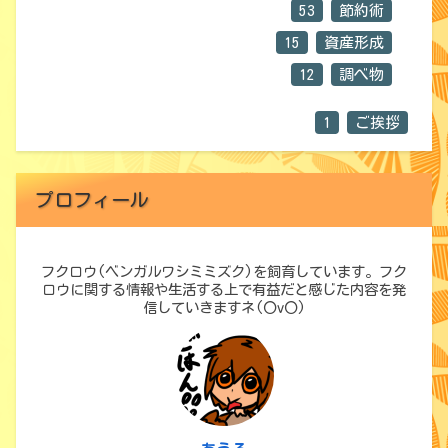
53
節約術
15
資産形成
12
調べ物
1
ご挨拶
プロフィール
フクロウ(ベンガルワシミミズク)を飼育しています。フク
ロウに関する情報や生活する上で有益だと感じた内容を発
信していきますネ(〇v〇)