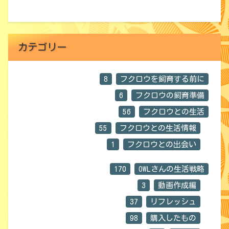
カテゴリー
8
フクロウを飼育する前に
6
フクロウの飼育準備
56
フクロウとの生活
55
フクロウとの生活情報
1
フクロウとの出会い
170
OWLさんの生活戦略
3
動画作成編
37
リフレッシュ
98
購入したもの