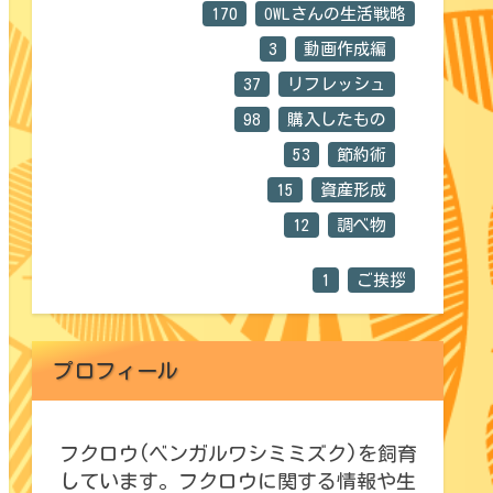
170
OWLさんの生活戦略
3
動画作成編
37
リフレッシュ
98
購入したもの
53
節約術
15
資産形成
12
調べ物
1
ご挨拶
プロフィール
フクロウ(ベンガルワシミミズク)を飼育
しています。フクロウに関する情報や生