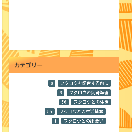
カテゴリー
8
フクロウを飼育する前に
6
フクロウの飼育準備
56
フクロウとの生活
55
フクロウとの生活情報
1
フクロウとの出会い