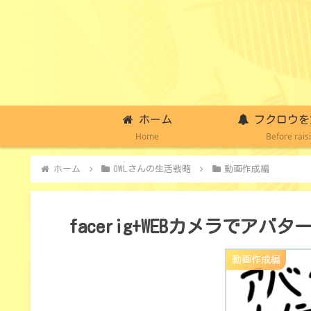
ホーム
フクロウを
Home
Before rais
ホーム
OWLさんの生活戦略
動画作成編
facerig+WEBカメラでア
動画作成編