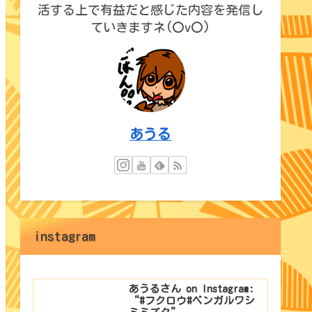
活する上で有益だと感じた内容を発信し
ていきますネ(〇v〇)
あうる
instagram
あうるさん on Instagram:
“#フクロウ#ベンガルワシ