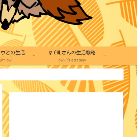
ウとの生活
OWLさんの生活戦略
with owl
owl-life-strategy