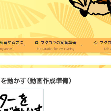
飼育する前に
フクロウの飼育準備
フクロ
ing an owl
Preparation for owl rearing
Life 
バターを動かす(動画作成準備)