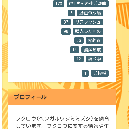
170
OWLさんの生活戦略
3
動画作成編
37
リフレッシュ
98
購入したもの
53
節約術
15
資産形成
12
調べ物
1
ご挨拶
プロフィール
フクロウ(ベンガルワシミミズク)を飼育
しています。フクロウに関する情報や生