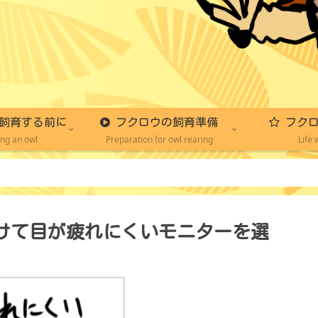
飼育する前に
フクロウの飼育準備
フクロ
ing an owl
Preparation for owl rearing
Life 
けて目が疲れにくいモニターを選