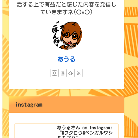
活する上で有益だと感じた内容を発信し
ていきますネ(〇v〇)
あうる
instagram
あうるさん on Instagram:
“#フクロウ#ベンガルワシ