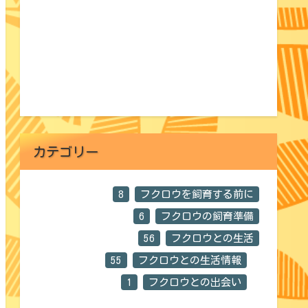
カテゴリー
8
フクロウを飼育する前に
6
フクロウの飼育準備
56
フクロウとの生活
55
フクロウとの生活情報
1
フクロウとの出会い