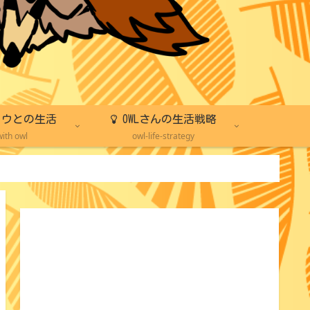
ウとの生活
OWLさんの生活戦略
with owl
owl-life-strategy