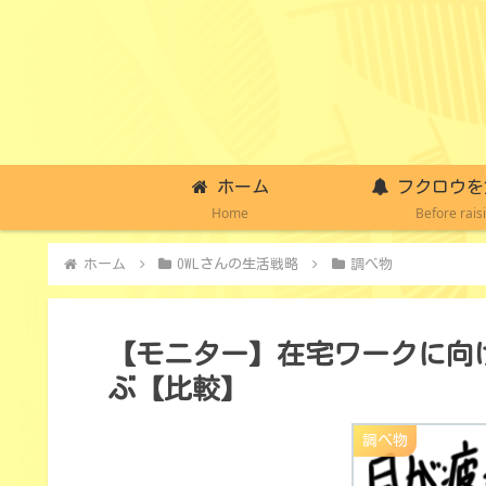
ホーム
フクロウを
Home
Before rais
ホーム
OWLさんの生活戦略
調べ物
【モニター】在宅ワークに向
ぶ【比較】
調べ物