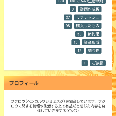
170
OWLさんの生活戦略
3
動画作成編
37
リフレッシュ
98
購入したもの
53
節約術
15
資産形成
12
調べ物
1
ご挨拶
プロフィール
フクロウ(ベンガルワシミミズク)を飼育しています。フク
ロウに関する情報や生活する上で有益だと感じた内容を発
信していきますネ(〇v〇)