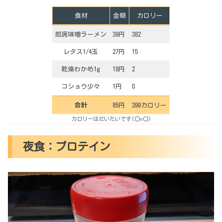
食材
金額
カロリー
即席味噌ラーメン
39円
382
レタス1/4玉
27円
15
乾燥わかめ1g
18円
2
コショウ少々
1円
0
合計
85円
399カロリー
カロリーはだいたいです(〇v〇)
夜食：プロテイン