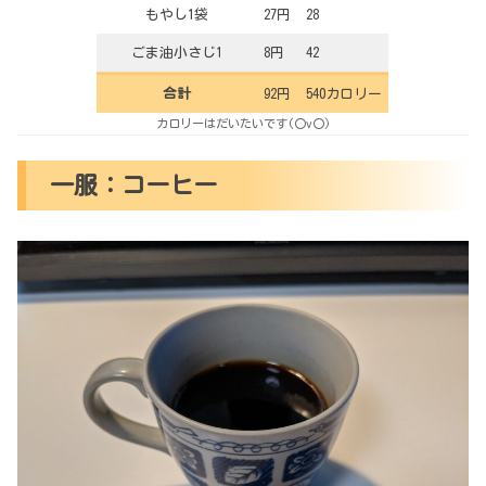
もやし1袋
27円
28
ごま油小さじ1
8円
42
合計
92円
540カロリー
カロリーはだいたいです(〇v〇)
一服：コーヒー