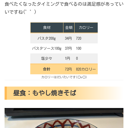
食べたくなったタイミングで食べるのは満足感があってい
いですね(゜゜)
食材
金額
カロリー
パスタ200g
34円
720
パスタソース100g
37円
100
塩少々
1円
0
合計
72円
820カロリー
カロリーはだいたいです(〇v〇)
昼食：もやし焼きそば