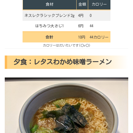
食材
金額
カロリー
ネスレクラシックブレンド2g
4円
0
はちみつ大さじ1
6円
44
合計
10円
44カロリー
カロリーはだいたいです(〇v〇)
夕食：レタスわかめ味噌ラーメン