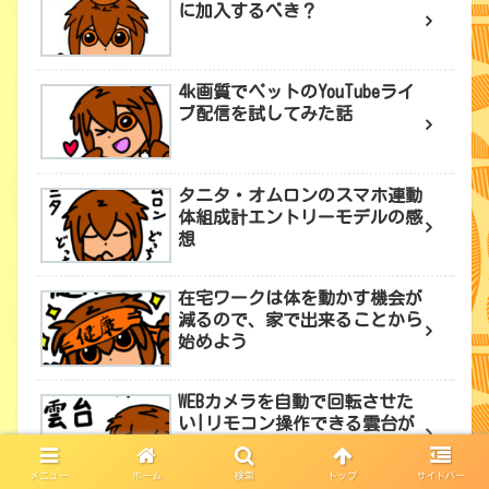
に加入するべき？
4k画質でペットのYouTubeライ
ブ配信を試してみた話
タニタ・オムロンのスマホ連動
体組成計エントリーモデルの感
想
在宅ワークは体を動かす機会が
減るので、家で出来ることから
始めよう
WEBカメラを自動で回転させた
い|リモコン操作できる雲台が
便利
メニュー
ホーム
検索
トップ
サイドバー