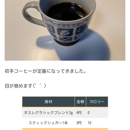
初手コーヒーが定番になってきました。
目が覚めます(゜゜)
食材
金額
カロリー
ネスレクラシックブレンド2g
4円
0
スティックシュガー1本
3円
19