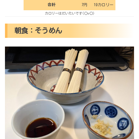
合計
7円
19カロリー
カロリーはだいたいです(〇v〇)
朝食：そうめん