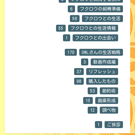
6
フクロウの飼育準備
56
フクロウとの生活
55
フクロウとの生活情報
1
フクロウとの出会い
170
OWLさんの生活戦略
3
動画作成編
37
リフレッシュ
98
購入したもの
53
節約術
15
資産形成
12
調べ物
1
ご挨拶