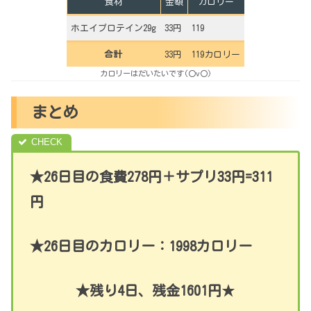
食材
金額
カロリー
ホエイプロテイン29g
33円
119
合計
33円
119カロリー
カロリーはだいたいです(〇v〇)
まとめ
★26日目の食費278円＋サプリ33円=311
円
★26日目のカロリー：1998カロリー
★残り4日、残金1601円
★