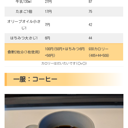
牛乳130ml
27円
87
たまご1個
17円
75
オリーブオイル小さ
7円
42
じ1
はちみつ大さじ1
6円
44
100円(50円+はちみつ6円
930カロリー
合計
2枚分(1枚使用)
=56円)
(465+44=509)
カロリーはだいたいです(〇v〇)
一服：コーヒー