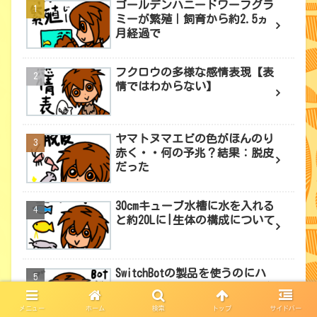
ゴールデンハニードワーフグラ
ミーが繁殖｜飼育から約2.5ヵ
月経過で
フクロウの多様な感情表現【表
情ではわからない】
ヤマトヌマエビの色がほんのり
赤く・・何の予兆？結果：脱皮
だった
30cmキューブ水槽に水を入れる
と約20Lに|生体の構成について
SwitchBotの製品を使うのにハ
ブミニは必要？無くても大丈夫
メニュー
ホーム
検索
トップ
サイドバー