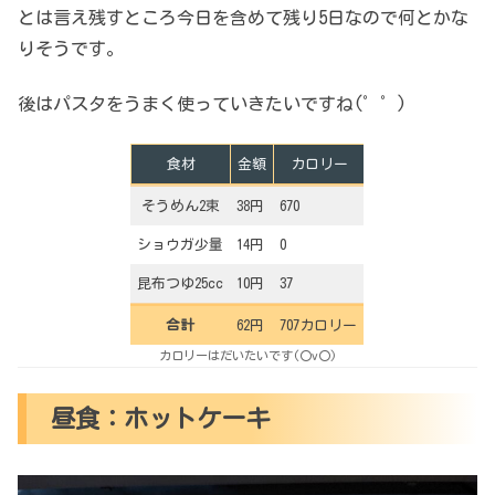
とは言え残すところ今日を含めて残り5日なので何とかな
りそうです。
後はパスタをうまく使っていきたいですね(゜゜)
食材
金額
カロリー
そうめん2束
38円
670
ショウガ少量
14円
0
昆布つゆ25cc
10円
37
合計
62円
707カロリー
カロリーはだいたいです(〇v〇)
昼食：ホットケーキ