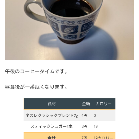
午後のコーヒータイムです。
昼食後が一番眠くなります。
食材
金額
カロリー
ネスレクラシックブレンド2g
4円
0
スティックシュガー1本
3円
19
合計
7円
19カロリー