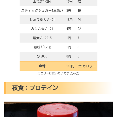
玉ねぎ1/2個
16円
42
スティックシュガー1本(5g)
3円
19
しょうゆ大さじ1
18円
24
みりん大さじ1
4円
22
酒大さじ0.5
1円
7
顆粒だし1g
1円
3
水80cc
0円
0
合計
113円
625カロリー
カロリーはだいたいです(〇v〇)
夜食：プロテイン